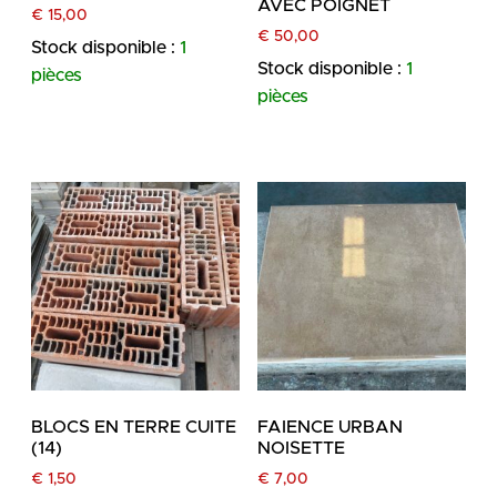
AVEC POIGNET
€
15,00
€
50,00
Stock disponible :
1
Stock disponible :
1
pièces
pièces
BLOCS EN TERRE CUITE
FAIENCE URBAN
(14)
NOISETTE
€
1,50
€
7,00