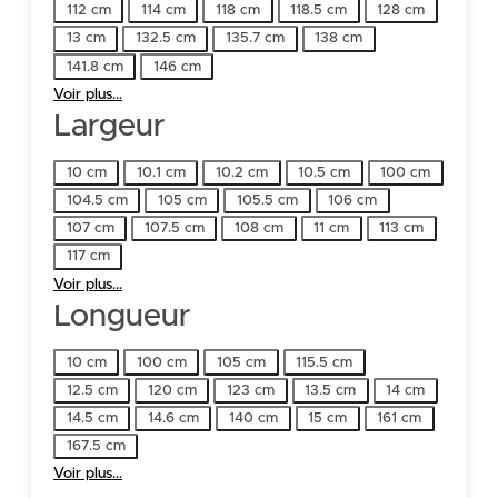
112 cm
114 cm
118 cm
118.5 cm
128 cm
13 cm
132.5 cm
135.7 cm
138 cm
141.8 cm
146 cm
Voir plus…
Largeur
Largeur
10 cm
10.1 cm
10.2 cm
10.5 cm
100 cm
104.5 cm
105 cm
105.5 cm
106 cm
107 cm
107.5 cm
108 cm
11 cm
113 cm
117 cm
Voir plus…
Longueur
Longueur
10 cm
100 cm
105 cm
115.5 cm
12.5 cm
120 cm
123 cm
13.5 cm
14 cm
14.5 cm
14.6 cm
140 cm
15 cm
161 cm
167.5 cm
Voir plus…