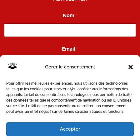
N
Nom
*
o
m
E
m
a
i
Email
*
l
E
m
Gérer le consentement
a
i
l
Pour offrir les meilleures expériences, nous utilisons des technologies
ENVOYER
telles que les cookies pour stocker et/ou accéder aux informations des
appareils. Le fait de consentir à ces technologies nous permettra de traiter
des données telles que le comportement de navigation ou les ID uniques
SUIVEZ-NOUS
sur ce site. Le fait de ne pas consentir ou de retirer son consentement
peut avoir un effet négatif sur certaines caractéristiques et fonctions.
Accepter