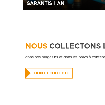
GARANTIS 1 AN
Tous nos vélos sont garantis 1 an. En cas de pé
un de nos points vélo.
NOUS
COLLECTONS 
dans nos magasins et dans les parcs à conte
DON ET COLLECTE