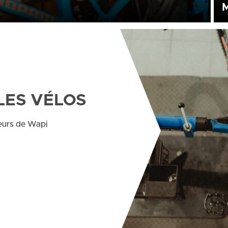
pin, nous nous ferons un plaisir de vous dépanner dans
Nos
ven
LES VÉLOS
neurs de Wapi