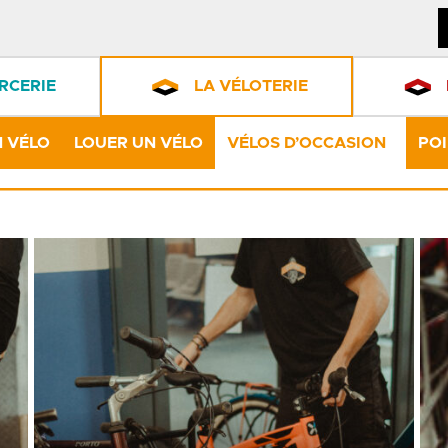
RCERIE
LA VÉLOTERIE
 VÉLO
LOUER UN VÉLO
VÉLOS D’OCCASION
POI