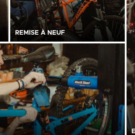
REMISE À NEUF
urs
Les vélos sont remis en état par nos stagiaire, sous
le contrôle de notre formateur. 43 points de
sécurité sont vérifiés sur le vélo.