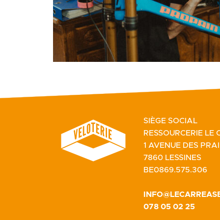
SIÈGE SOCIAL
RESSOURCERIE LE 
1 AVENUE DES PRAI
7860 LESSINES
BE0869.575.306
INFO@LECARREASB
078 05 02 25