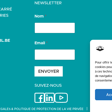
NEWSLETTER
CARRÉ
*
RIES
Nom
*
E
m
a
i
l
L.BE
N
Email
*
o
m
Pour offrir 
cookies pour
ENVOYER
à ces techno
de navigatio
consentement
SUIVEZ-NOUS
Ac
|
GALES & POLITIQUE DE PROTECTION DE LA VIE PRIVÉE
SITE WEB : K