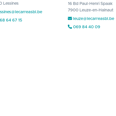
 Lessines
16 Bd Paul-Henri Spaak
7900 Leuze-en-Hainaut
essines@lecarreasbl.be
leuze@lecarreasbl.be
68 64 67 15
069 84 40 09