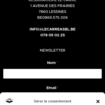
1 AVENUE DES PRAIRIES
7860 LESSINES
BE0869.575.306
INFO@LECARREASBL.BE
078 05 02 25
NEWSLETTER
Nom
*
E
Email
*
m
a
i
Gérer le consentement
l