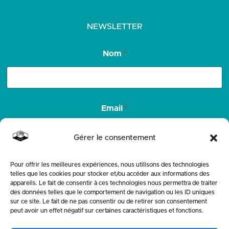
NEWSLETTER
Nom
*
N
Email
*
o
m
N
Gérer le consentement
o
m
*
Pour offrir les meilleures expériences, nous utilisons des technologies
ENVOYER
telles que les cookies pour stocker et/ou accéder aux informations des
appareils. Le fait de consentir à ces technologies nous permettra de traiter
des données telles que le comportement de navigation ou les ID uniques
SUIVEZ-NOUS
sur ce site. Le fait de ne pas consentir ou de retirer son consentement
peut avoir un effet négatif sur certaines caractéristiques et fonctions.