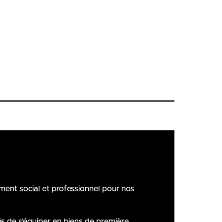
ment social et professionnel pour nos
és de s’équiper en biens de première