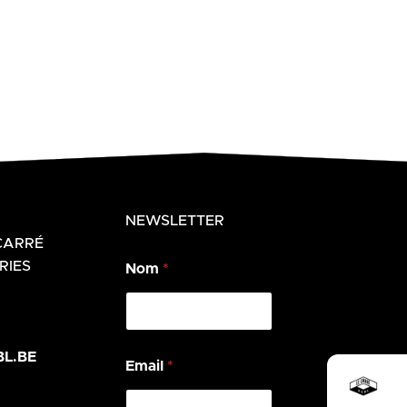
NEWSLETTER
CARRÉ
N
RIES
Nom
*
o
m
N
o
m
L.BE
E
Email
*
m
a