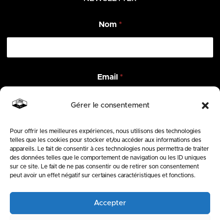
*
Nom
*
E
m
a
i
l
N
Email
*
o
m
Gérer le consentement
Pour offrir les meilleures expériences, nous utilisons des technologies
ENVOYER
telles que les cookies pour stocker et/ou accéder aux informations des
appareils. Le fait de consentir à ces technologies nous permettra de traiter
des données telles que le comportement de navigation ou les ID uniques
SUIVEZ-NOUS
sur ce site. Le fait de ne pas consentir ou de retirer son consentement
peut avoir un effet négatif sur certaines caractéristiques et fonctions.
Accepter