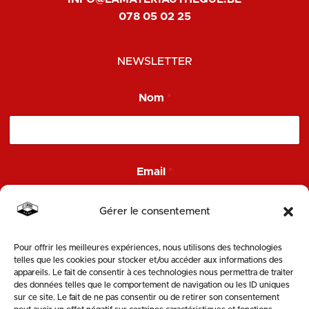
078 05 02 25
NEWSLETTER
Nom
*
E
Email
*
m
a
i
Gérer le consentement
l
N
o
Pour offrir les meilleures expériences, nous utilisons des technologies
ENVOYER
m
telles que les cookies pour stocker et/ou accéder aux informations des
E
appareils. Le fait de consentir à ces technologies nous permettra de traiter
m
des données telles que le comportement de navigation ou les ID uniques
SUIVEZ-NOUS
a
sur ce site. Le fait de ne pas consentir ou de retirer son consentement
i