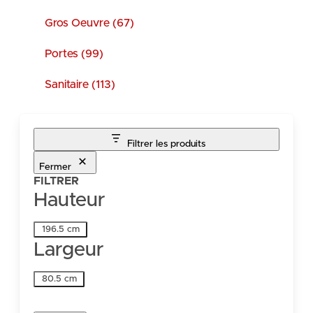
Gros Oeuvre (67)
Portes (99)
Sanitaire (113)
Filtrer les produits
Fermer
FILTRER
Hauteur
Hauteur
196.5 cm
Largeur
Largeur
80.5 cm