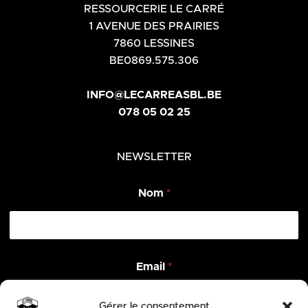
RESSOURCERIE LE CARRÉ
1 AVENUE DES PRAIRIES
7860 LESSINES
BE0869.575.306
INFO@LECARREASBL.BE
078 05 02 25
NEWSLETTER
Nom
*
N
Email
*
o
m
*
Gérer le consentement