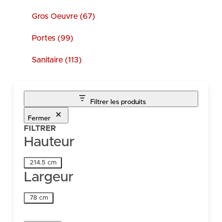
Gros Oeuvre (67)
Portes (99)
Sanitaire (113)
Filtrer les produits
Fermer
FILTRER
Hauteur
Hauteur
214.5 cm
Largeur
Largeur
78 cm