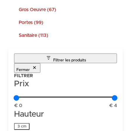
Gros Oeuvre (67)
Portes (99)
Sanitaire (113)
Filtrer les produits
Fermer
FILTRER
Prix
€ 0
€ 4
Hauteur
Hauteur
3 cm