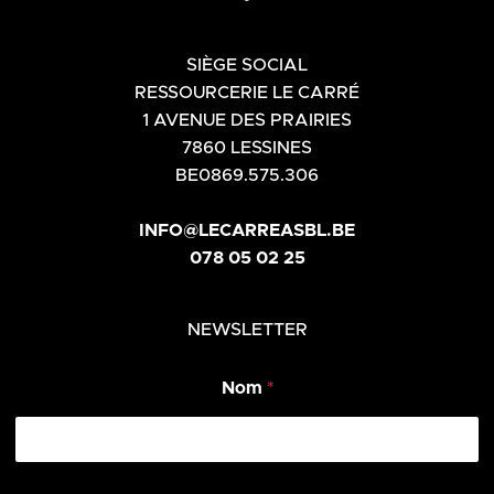
SIÈGE SOCIAL
RESSOURCERIE LE CARRÉ
1 AVENUE DES PRAIRIES
7860 LESSINES
BE0869.575.306
INFO@LECARREASBL.BE
078 05 02 25
NEWSLETTER
E
Nom
*
m
a
i
l
*