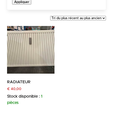
Appliquer
RADIATEUR
€
40,00
Stock disponible :
1
pièces