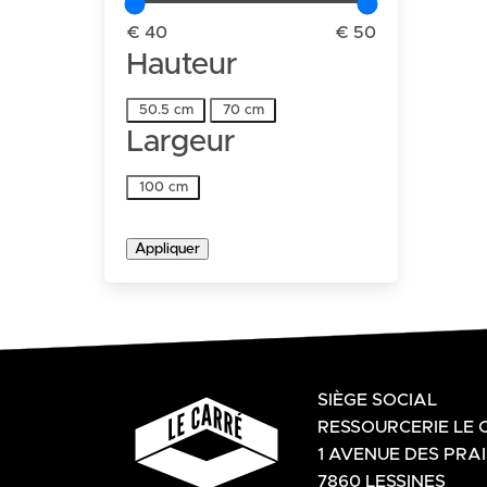
€ 40
€ 50
Hauteur
Hauteur
50.5 cm
70 cm
Largeur
Largeur
100 cm
Appliquer
SIÈGE SOCIAL
RESSOURCERIE LE 
1 AVENUE DES PRAI
7860 LESSINES