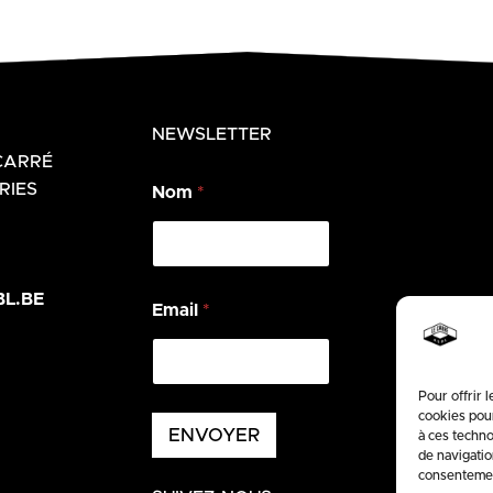
NEWSLETTER
CARRÉ
*
RIES
Nom
*
E
m
a
i
l
L.BE
*
Email
*
Pour offrir 
cookies pour
ENVOYER
à ces techno
de navigatio
consentement