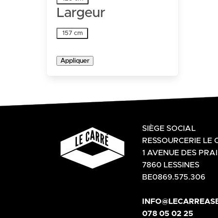
Largeur
Largeur
157 cm
Appliquer
SIÈGE SOCIAL
RESSOURCERIE LE 
1 AVENUE DES PRAI
7860 LESSINES
BE0869.575.306
INFO@LECARREASB
078 05 02 25