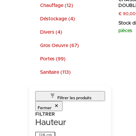
Chauffage (12)
DOUBL
€
90,00
Déstockage (4)
Stock d
pièces
Divers (4)
Gros Oeuvre (67)
Portes (99)
Sanitaire (113)
Filtrer les produits
Fermer
FILTRER
Hauteur
Hauteur
128 cm