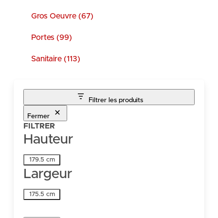
Gros Oeuvre (67)
Portes (99)
Sanitaire (113)
Filtrer les produits
Fermer
FILTRER
Hauteur
Hauteur
179.5 cm
Largeur
Largeur
175.5 cm