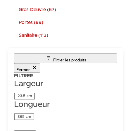
Gros Oeuvre (67)
Portes (99)
Sanitaire (113)
Filtrer les produits
Fermer
FILTRER
Largeur
Largeur
23.5 cm
Longueur
Longueur
365 cm