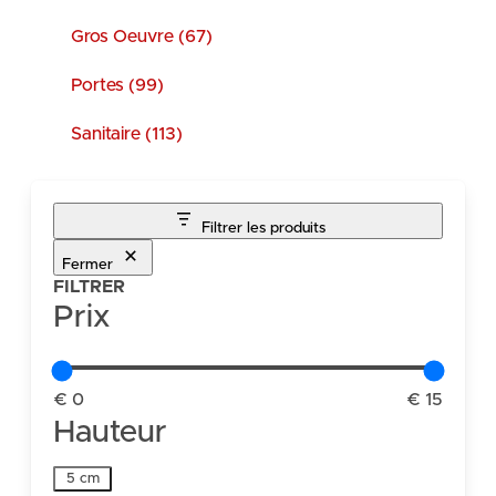
Gros Oeuvre (67)
Portes (99)
Sanitaire (113)
Filtrer les produits
Fermer
FILTRER
Prix
€ 0
€ 15
Hauteur
Hauteur
5 cm