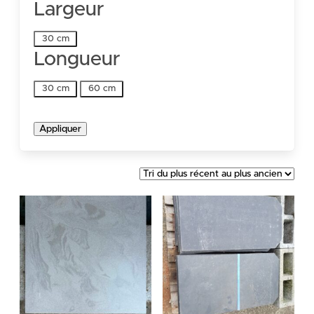
Largeur
Largeur
30 cm
Longueur
Longueur
30 cm
60 cm
Appliquer