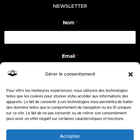
NEWSLETTER
E
Nom
*
m
a
i
l
N
o
Email
*
m
*
Gérer le consentement
Pour offrir les meilleures expériences, nous utilisons des technologies
ENVOYER
telles que les cookies pour stocker et/ou accéder aux informations des
appareils. Le fait de consentir à ces technologies nous permettra de traiter
des données telles que le comportement de navigation ou les ID uniques
SUIVEZ-NOUS
sur ce site. Le fait de ne pas consentir ou de retirer son consentement
peut avoir un effet négatif sur certaines caractéristiques et fonctions.
Accepter