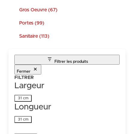
Gros Oeuvre (67)
Portes (99)
Sanitaire (113)
Filtrer les produits
Fermer
FILTRER
Largeur
Largeur
31 cm
Longueur
Longueur
31 cm