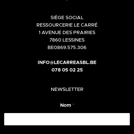
SIÈGE SOCIAL
RESSOURCERIE LE CARRÉ
1 AVENUE DES PRAIRIES
7860 LESSINES
BE0869.575.306
INFO@LECARREASBL.BE
078 05 02 25
NEWSLETTER
*
Nom
*
E
m
a
i
l