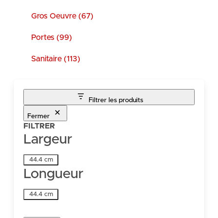
Gros Oeuvre (67)
Portes (99)
Sanitaire (113)
Filtrer les produits
Fermer
FILTRER
Largeur
Largeur
44.4 cm
Longueur
Longueur
44.4 cm