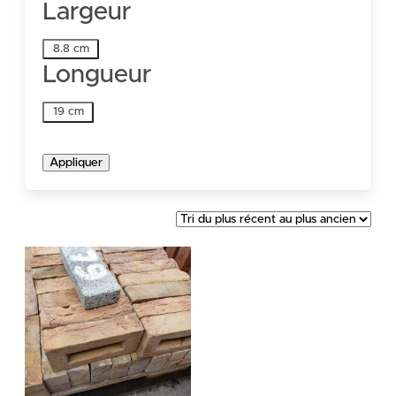
Largeur
Largeur
8.8 cm
Longueur
Longueur
19 cm
Appliquer