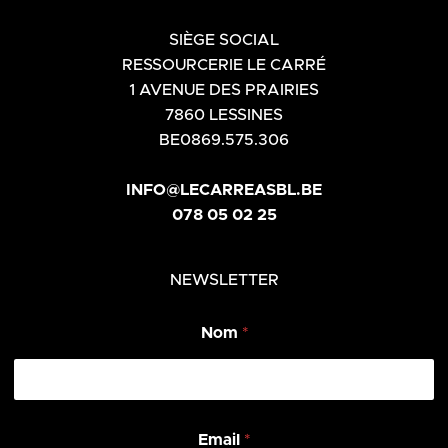
SIÈGE SOCIAL
RESSOURCERIE LE CARRÉ
1 AVENUE DES PRAIRIES
7860 LESSINES
BE0869.575.306
INFO@LECARREASBL.BE
078 05 02 25
NEWSLETTER
N
Nom
*
o
m
E
m
a
i
Email
*