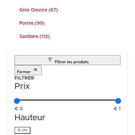
Gros Oeuvre (67)
Portes (99)
Sanitaire (113)
Filtrer les produits
Fermer
FILTRER
Prix
€ 0
€ 1
Hauteur
Hauteur
5 cm