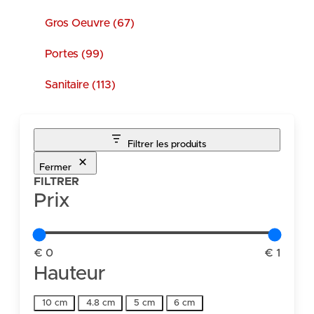
Gros Oeuvre (67)
Portes (99)
Sanitaire (113)
Filtrer les produits
Fermer
FILTRER
Prix
€ 0
€ 1
Hauteur
Hauteur
10 cm
4.8 cm
5 cm
6 cm