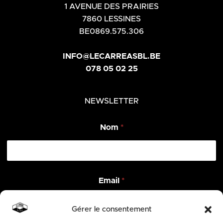
1 AVENUE DES PRAIRIES
7860 LESSINES
BE0869.575.306
INFO@LECARREASBL.BE
078 05 02 25
NEWSLETTER
Nom
*
E
Email
*
m
a
i
Gérer le consentement
l
*