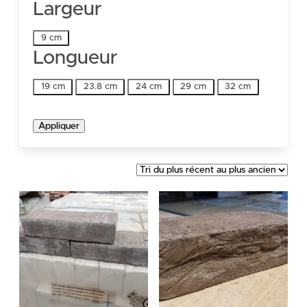
Largeur
Largeur
9 cm
Longueur
Longueur
19 cm
23.8 cm
24 cm
29 cm
32 cm
Appliquer