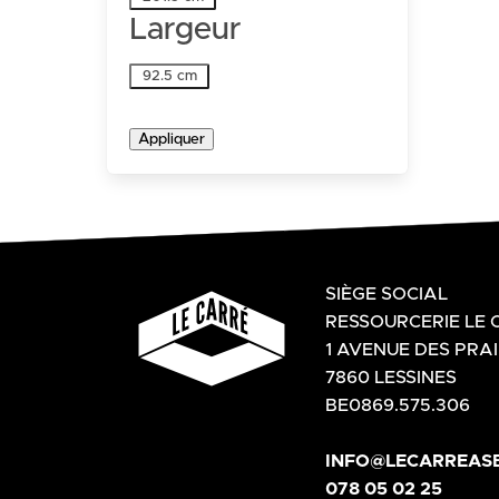
Largeur
Largeur
92.5 cm
Appliquer
SIÈGE SOCIAL
RESSOURCERIE LE 
1 AVENUE DES PRAI
7860 LESSINES
BE0869.575.306
INFO@LECARREASB
078 05 02 25