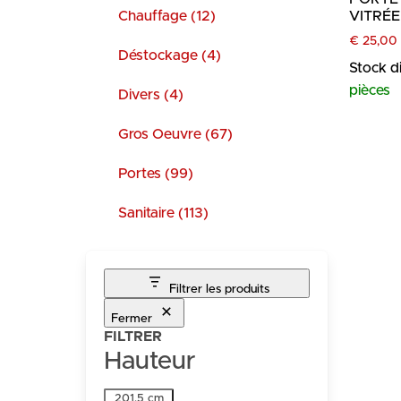
Chauffage (12)
VITRÉE
€
25,00
Déstockage (4)
Stock d
pièces
Divers (4)
Gros Oeuvre (67)
Portes (99)
Sanitaire (113)
Filtrer les produits
Fermer
FILTRER
Hauteur
Hauteur
201.5 cm