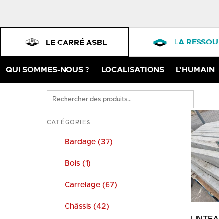
LA RESSOU
LE CARRÉ ASBL
QUI SOMMES-NOUS ?
LOCALISATIONS
L’HUMAIN
Rechercher
des
produits
CATÉGORIES
Bardage (37)
Bois (1)
Carrelage (67)
Châssis (42)
LINTE