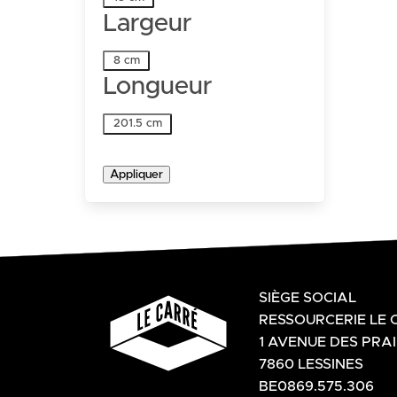
Largeur
Largeur
8 cm
Longueur
Longueur
201.5 cm
Appliquer
SIÈGE SOCIAL
RESSOURCERIE LE 
1 AVENUE DES PRAI
7860 LESSINES
BE0869.575.306