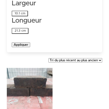
Largeur
Largeur
10.1 cm
Longueur
Longueur
21.3 cm
Appliquer