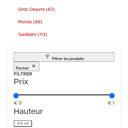
Gros Oeuvre (67)
Portes (99)
Sanitaire (113)
Filtrer les produits
Fermer
FILTRER
Prix
€ 0
€ 1
Hauteur
Hauteur
6.5 cm