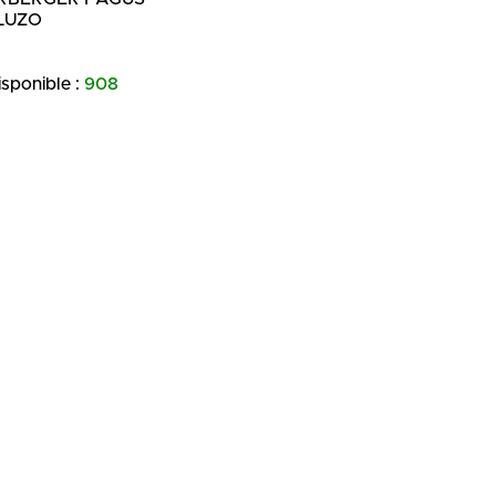
LUZO
isponible :
908