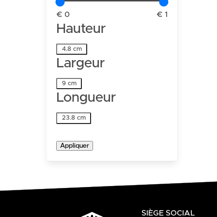
€ 0
€ 1
Hauteur
Hauteur
4.8 cm
Largeur
Largeur
9 cm
Longueur
Longueur
23.8 cm
Appliquer
SIÈGE SOCIAL