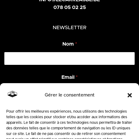
078 05 02 25
NEWSLETTER
Nom
*
*
Email
*
E
m
a
Gérer le consentement
i
l
N
Pour offrir les meilleures expériences, nous utilisons des technologies
ENVOYER
o
telles que les cookies pour stocker et/ou accéder aux informations des
m
appareils. Le fait de consentir à ces technologies nous permettra de traiter
des données telles que le comportement de navigation ou les ID uniques
SUIVEZ-NOUS
sur ce site. Le fait de ne pas consentir ou de retirer son consentement