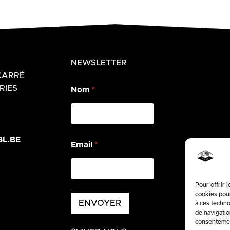
NEWSLETTER
CARRÉ
RIES
Nom
*
*
L.BE
Email
*
E
m
a
i
l
Pour offrir 
cookies pour
*
ENVOYER
à ces techno
de navigatio
consentement