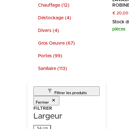
Chauffage (12)
ROBIN
€
20,00
Déstockage (4)
Stock d
pièces
Divers (4)
Gros Oeuvre (67)
Portes (99)
Sanitaire (113)
Filtrer les produits
Fermer
FILTRER
Largeur
Largeur
54 cm