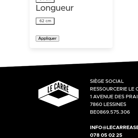
Longueur
Longueur
62 cm
Appliquer
SIÈGE SOCIAL
RESSOURCERIE LE 
1 AVENUE DES PRAI
7860 LESSINES
BE0869.575.306
INFO@LECARREASB
078 05 02 25