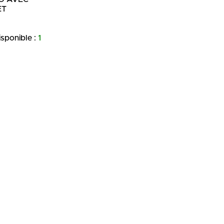
ET
isponible :
1