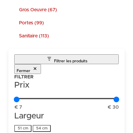
Gros Oeuvre (67)
Portes (99)
Sanitaire (113)
Filtrer les produits
Fermer
FILTRER
Prix
€ 7
€ 30
Largeur
Largeur
51 cm
54 cm