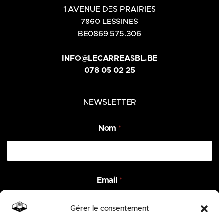
1 AVENUE DES PRAIRIES
7860 LESSINES
BE0869.575.306
INFO@LECARREASBL.BE
078 05 02 25
NEWSLETTER
Nom
*
*
Email
*
E
m
a
Gérer le consentement
i