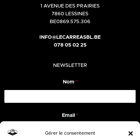
1 AVENUE DES PRAIRIES
7860 LESSINES
BE0869.575.306
INFO@LECARREASBL.BE
078 05 02 25
NEWSLETTER
*
Nom
*
N
o
m
N
o
m
Email
*
Gérer le consentement