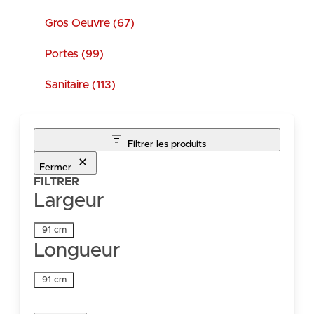
Gros Oeuvre (67)
Portes (99)
Sanitaire (113)
Filtrer les produits
Fermer
FILTRER
Largeur
Largeur
91 cm
Longueur
Longueur
91 cm