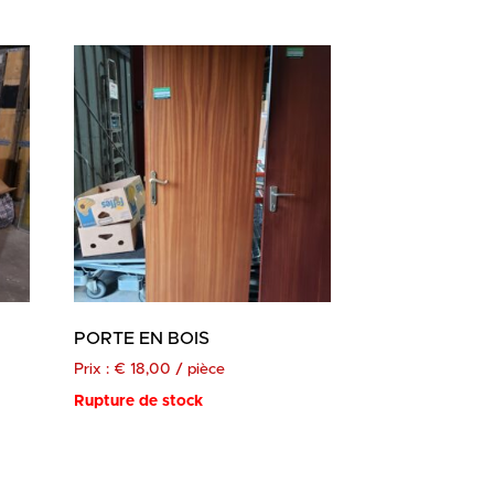
PORTE EN BOIS
Prix :
€
18,00
/ pièce
Rupture de stock