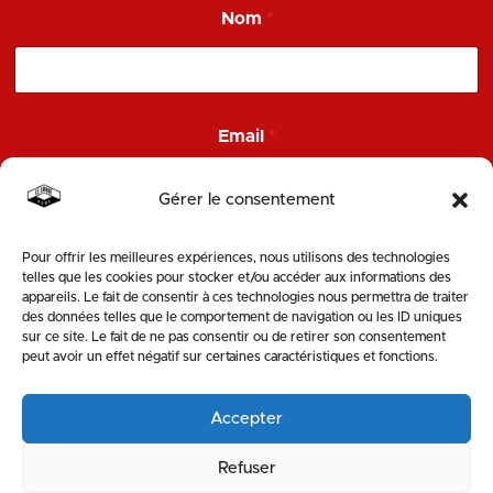
Nom
*
*
Email
*
N
o
m
Gérer le consentement
E
m
a
Pour offrir les meilleures expériences, nous utilisons des technologies
ENVOYER
i
telles que les cookies pour stocker et/ou accéder aux informations des
l
appareils. Le fait de consentir à ces technologies nous permettra de traiter
des données telles que le comportement de navigation ou les ID uniques
SUIVEZ-NOUS
sur ce site. Le fait de ne pas consentir ou de retirer son consentement
peut avoir un effet négatif sur certaines caractéristiques et fonctions.
Accepter
Refuser