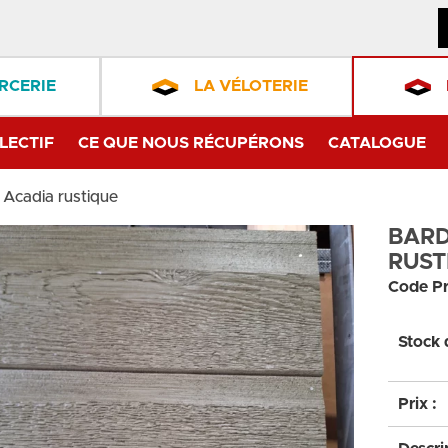
RCERIE
LA VÉLOTERIE
LECTIF
CE QUE NOUS RÉCUPÉRONS
CATALOGUE
 Acadia rustique
BARD
RUST
Code Pr
Stock 
Prix :