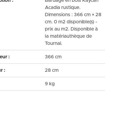
ption :
Bardage en bois Kaycan
Acadia rustique.
Dimensions : 366 cm × 28
cm. 0 m2 disponible(s) -
prix au m2. Disponible à
la matériauthèque de
Tournai.
ur :
366 cm
r :
28 cm
:
9 kg