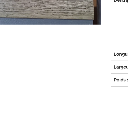
Descri
Longue
Largeu
Poids 