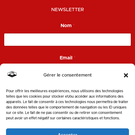
NEWSLETTER
*
Nom
*
E
m
a
i
l
N
Email
*
o
m
Gérer le consentement
Pour offrir les meilleures expériences, nous utilisons des technologies
ENVOYER
telles que les cookies pour stocker et/ou accéder aux informations des
appareils. Le fait de consentir à ces technologies nous permettra de traiter
des données telles que le comportement de navigation ou les ID uniques
SUIVEZ-NOUS
sur ce site. Le fait de ne pas consentir ou de retirer son consentement
peut avoir un effet négatif sur certaines caractéristiques et fonctions.