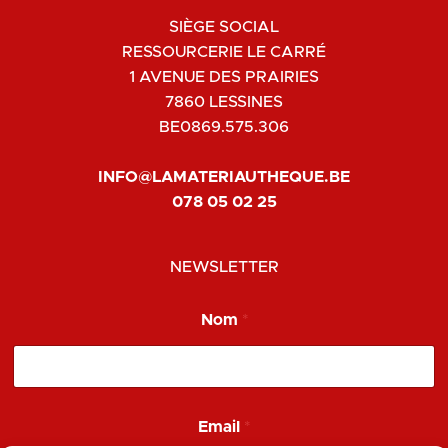
SIÈGE SOCIAL
RESSOURCERIE LE CARRÉ
1 AVENUE DES PRAIRIES
7860 LESSINES
BE0869.575.306
INFO@LAMATERIAUTHEQUE.BE
078 05 02 25
NEWSLETTER
E
Nom
*
m
a
i
l
*
E
Email
*
m