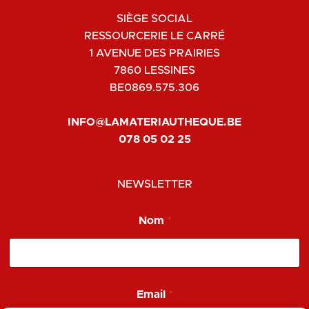
SIÈGE SOCIAL
RESSOURCERIE LE CARRÉ
1 AVENUE DES PRAIRIES
7860 LESSINES
BE0869.575.306
INFO@LAMATERIAUTHEQUE.BE
078 05 02 25
NEWSLETTER
N
Nom
*
o
m
*
E
m
a
Email
*
i