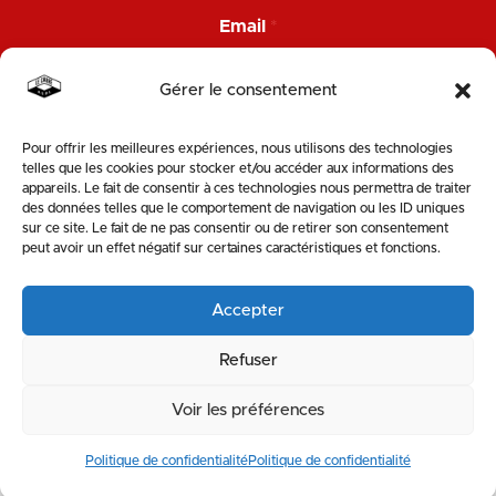
E
Email
*
m
a
i
Gérer le consentement
l
E
m
Pour offrir les meilleures expériences, nous utilisons des technologies
ENVOYER
a
telles que les cookies pour stocker et/ou accéder aux informations des
i
appareils. Le fait de consentir à ces technologies nous permettra de traiter
l
des données telles que le comportement de navigation ou les ID uniques
SUIVEZ-NOUS
N
sur ce site. Le fait de ne pas consentir ou de retirer son consentement
o
peut avoir un effet négatif sur certaines caractéristiques et fonctions.
m
Accepter
Refuser
Voir les préférences
MENTIONS LÉGALES & POLITIQUE DE PROTECTION DE LA VIE PRIVÉE
Politique de confidentialité
Politique de confidentialité
|
SITE WEB : KOBOLD-STUDIO
RESSOURCERIE
VÉLOTERIE
MATÉRIAUTHÈQUE
CARRE
STOEMP