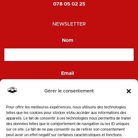
078 05 02 25
NEWSLETTER
Nom
*
*
Email
*
E
m
a
Gérer le consentement
i
l
N
Pour offrir les meilleures expériences, nous utilisons des technologies
ENVOYER
o
telles que les cookies pour stocker et/ou accéder aux informations des
m
appareils. Le fait de consentir à ces technologies nous permettra de traiter
des données telles que le comportement de navigation ou les ID uniques
SUIVEZ-NOUS
sur ce site. Le fait de ne pas consentir ou de retirer son consentement
peut avoir un effet négatif sur certaines caractéristiques et fonctions.