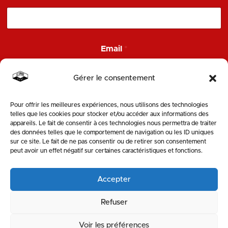
a
i
l
E
m
Email
*
a
i
l
Gérer le consentement
E
m
a
Pour offrir les meilleures expériences, nous utilisons des technologies
ENVOYER
i
telles que les cookies pour stocker et/ou accéder aux informations des
l
appareils. Le fait de consentir à ces technologies nous permettra de traiter
des données telles que le comportement de navigation ou les ID uniques
SUIVEZ-NOUS
sur ce site. Le fait de ne pas consentir ou de retirer son consentement
peut avoir un effet négatif sur certaines caractéristiques et fonctions.
Accepter
Refuser
Voir les préférences