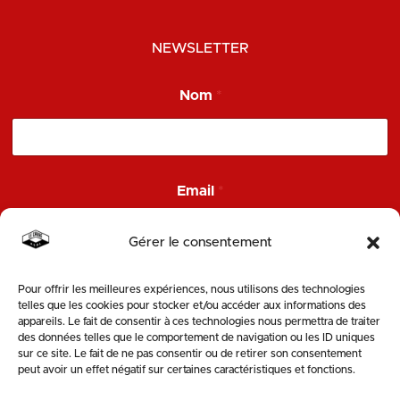
NEWSLETTER
N
Nom
*
o
m
E
m
a
i
Email
*
l
N
o
Gérer le consentement
m
Pour offrir les meilleures expériences, nous utilisons des technologies
ENVOYER
telles que les cookies pour stocker et/ou accéder aux informations des
appareils. Le fait de consentir à ces technologies nous permettra de traiter
des données telles que le comportement de navigation ou les ID uniques
SUIVEZ-NOUS
sur ce site. Le fait de ne pas consentir ou de retirer son consentement
peut avoir un effet négatif sur certaines caractéristiques et fonctions.