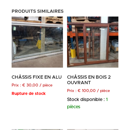
PRODUITS SIMILAIRES
CHÂSSIS FIXE EN ALU
CHÂSSIS EN BOIS 2
OUVRANT
Prix :
€
30,00
/ pièce
Prix :
€
100,00
/ pièce
Rupture de stock
Stock disponible :
1
pièces