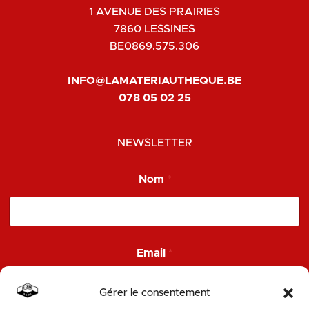
1 AVENUE DES PRAIRIES
7860 LESSINES
BE0869.575.306
INFO@LAMATERIAUTHEQUE.BE
078 05 02 25
NEWSLETTER
Nom
*
*
Email
*
E
m
a
Gérer le consentement
i
l