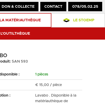
DON & COLLECTE
CONTACT
078/05.02.25
LA MATÉRIAUTHÈQUE
LE STOEMP
L’OUTILTHÈQUE
ABO
oduit:
SAN 593
disponible :
1 pièces
€
15,00
/ pièce
ption :
Lavabo . Disponible à la
matériauthèque de