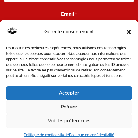
*
Email
*
E
m
a
Gérer le consentement
i
l
E
Pour offrir les meilleures expériences, nous utilisons des technologies
ENVOYER
m
telles que les cookies pour stocker et/ou accéder aux informations des
a
appareils. Le fait de consentir à ces technologies nous permettra de traiter
i
des données telles que le comportement de navigation ou les ID uniques
SUIVEZ-NOUS
l
sur ce site. Le fait de ne pas consentir ou de retirer son consentement
peut avoir un effet négatif sur certaines caractéristiques et fonctions.
Accepter
Refuser
Voir les préférences
MENTIONS LÉGALES & POLITIQUE DE PROTECTION DE LA VIE PRIVÉE
Politique de confidentialité
Politique de confidentialité