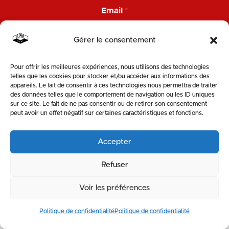
Email
*
Gérer le consentement
Pour offrir les meilleures expériences, nous utilisons des technologies
ENVOYER
telles que les cookies pour stocker et/ou accéder aux informations des
appareils. Le fait de consentir à ces technologies nous permettra de traiter
des données telles que le comportement de navigation ou les ID uniques
SUIVEZ-NOUS
sur ce site. Le fait de ne pas consentir ou de retirer son consentement
peut avoir un effet négatif sur certaines caractéristiques et fonctions.
Accepter
Refuser
Voir les préférences
MENTIONS LÉGALES & POLITIQUE DE PROTECTION DE LA VIE PRIVÉE
Politique de confidentialité
Politique de confidentialité
|
SITE WEB : KOBOLD-STUDIO
RESSOURCERIE
VÉLOTERIE
MATÉRIAUTHÈQUE
CARRE
STOEMP