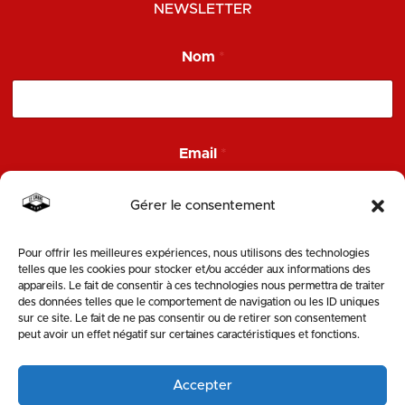
NEWSLETTER
N
Nom
*
o
m
E
m
a
i
Email
*
l
N
o
Gérer le consentement
m
Pour offrir les meilleures expériences, nous utilisons des technologies
ENVOYER
telles que les cookies pour stocker et/ou accéder aux informations des
appareils. Le fait de consentir à ces technologies nous permettra de traiter
des données telles que le comportement de navigation ou les ID uniques
SUIVEZ-NOUS
sur ce site. Le fait de ne pas consentir ou de retirer son consentement
peut avoir un effet négatif sur certaines caractéristiques et fonctions.
Accepter