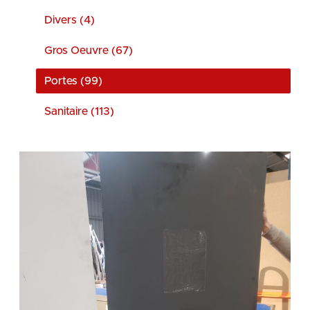
Divers (4)
Gros Oeuvre (67)
Portes (99)
Sanitaire (113)